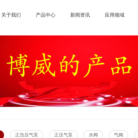
关于我们
产品中心
新闻资讯
应用领域
正负压气泵
正压气泵
水阀
气阀