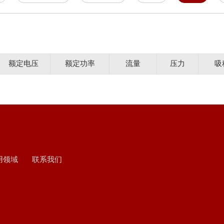
额定电压
额定功率
流量
压力
吸
用领域
联系我们