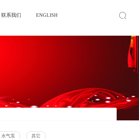
联系我们
ENGLISH
水气泵
其它